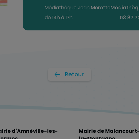
Médiathèque Jean Morette
Médiathèq
de 14h à 17h
03 87 7
Retour
irie d’Amnéville-les-
Mairie de Malancourt
hermes
la-Montagne