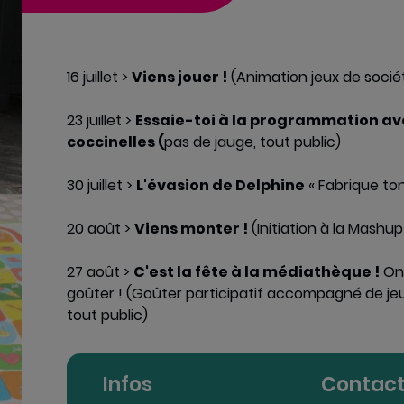
16 juillet >
Viens jouer !
(Animation jeux de sociét
23 juillet >
Essaie-toi à la programmation ave
coccinelles (
pas de jauge, tout public)
30 juillet >
L'évasion de Delphine
« Fabrique ton
20 août >
Viens monter !
(Initiation à la Mashup
27 août >
C'est la fête à la médiathèque !
On 
goûter ! (Goûter participatif accompagné de jeu
tout public)
Infos
Contac