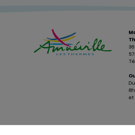
Ma
T
36
57
Tél
Ou
Du
8h
et