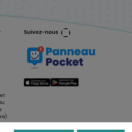
-
Suivez-nous
 et
au
s
re)