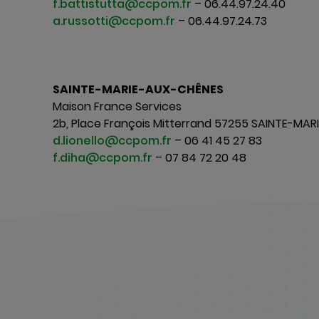
f.battistutta@ccpom.fr
– 06.44.97.24.40
a.russotti@ccpom.fr
– 06.44.97.24.73
----------------------------------------------
-
SAINTE-MARIE-AUX-CHÊNES
Maison France Services
2b, Place François Mitterrand 57255 SAINTE-MA
d.lionello@ccpom.fr
– 06 41 45 27 83
f.diha@ccpom.fr
– 07 84 72 20 48