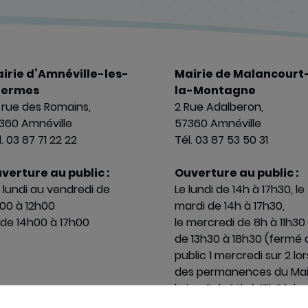
irie d’Amnéville-les-
Mairie de Malancourt
hermes
la-Montagne
 rue des Romains,
2 Rue Adalberon,
360 Amnéville
57360 Amnéville
. 03 87 71 22 22
Tél. 03 87 53 50 31
verture au public :
Ouverture au public :
 lundi au vendredi de
Le lundi de 14h à 17h30, le
00 à 12h00
mardi de 14h à 17h30,
 de 14h00 à 17h00
le mercredi de 8h à 11h30
de 13h30 à 18h30 (fermé 
public 1 mercredi sur 2 lor
des permanences du Mai
le jeudi de 14h à 17h30, le
vendredi de 8h à 12h