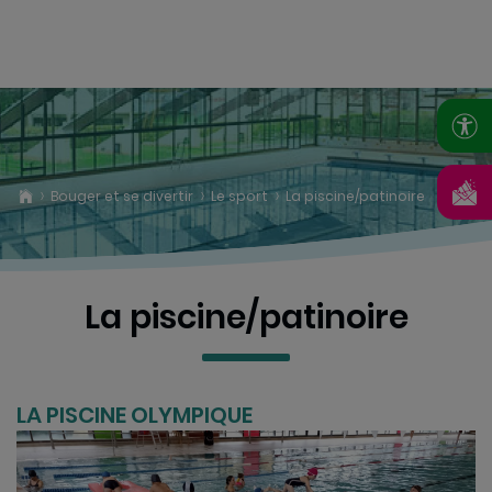
Bouger et se divertir
Le sport
La piscine/patinoire
La piscine/patinoire
Le sport
La
LA PISCINE OLYMPIQUE
iscine/patinoire
Les
équipements