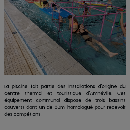
sportifs
Le sport dans
les écoles
La culture
La vie
ssociative
La Cité des
La piscine fait partie des installations d'origine du
oisirs
centre thermal et touristique d'Amnéville. Cet
équipement communal dispose de trois bassins
couverts dont un de 50m, homologué pour recevoir
des compétions.
Les
transports