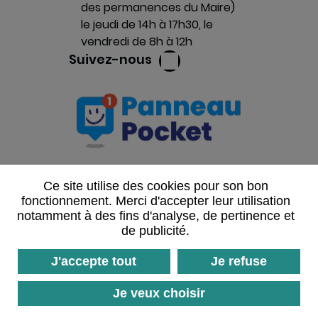
des permanences du Maire)
le jeudi de 14h à 17h30, le
vendredi de 8h à 12h
Suivez-nous
Ce site utilise des cookies pour son bon
fonctionnement. Merci d'accepter leur utilisation
notamment à des fins d'analyse, de pertinence et
Mentions légales
de publicité.
Données personnelles
J'accepte tout
Je refuse
Plan du site
Je veux choisir